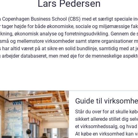
Lars Pedersen
Copenhagen Business School (CBS) med et særligt speciale inde
r tager højde for både økonomiske, sociale og miljømæssige fak
nkning, økonomisk analyse og forretningsudvikling. Gennem de s
de små og mellemstore virksomheder samt større organisationer
 har altid været på at sikre en solid bundlinje, samtidig med at j
 arbejder databaseret, men med øje for de menneskelige aspekte
Guide til virksomh
Står du over for at skulle k
sikkert allerede stillet dig s
et virksomhedssalg, og hva
At købe en virksomhed kan væ