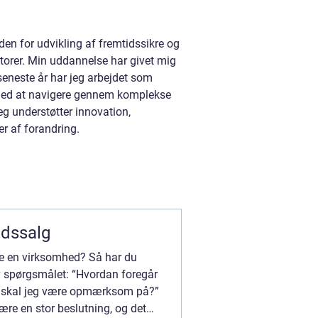
n for udvikling af fremtidssikre og
torer. Min uddannelse har givet mig
eneste år har jeg arbejdet som
 med at navigere gennem komplekse
eg understøtter innovation,
r af forandring.
edssalg
øbe en virksomhed? Så har du
elv spørgsmålet: “Hvordan foregår
d skal jeg være opmærksom på?”
re en stor beslutning, og det